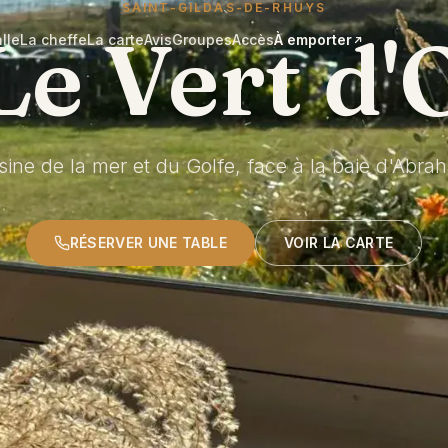
SAINT-GILDAS-DE-RHUYS
Le Vert d'
lle
La cheffe
La carte
Avis
Groupes
Accès
À emporter
sine de la mer et du Golfe, face à la baie d'Abra
RÉSERVER UNE TABLE
VOIR LA CARTE