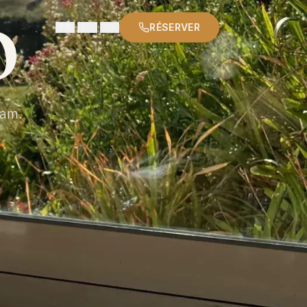
O
·
·
RÉSERVER
FR
EN
DE
ham.