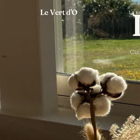
Le Vert d'O
La sa
Cui