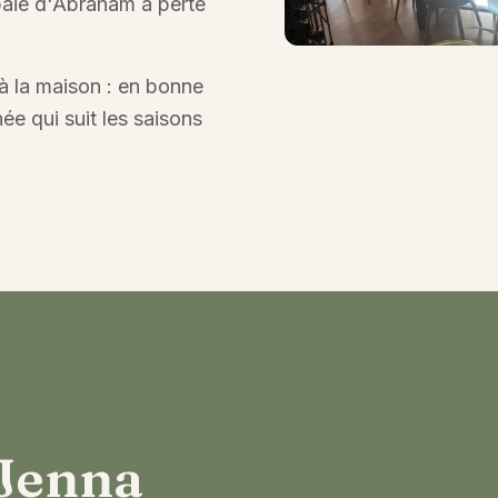
la baie d'Abraham à perte
à la maison : en bonne
ée qui suit les saisons
 Jenna