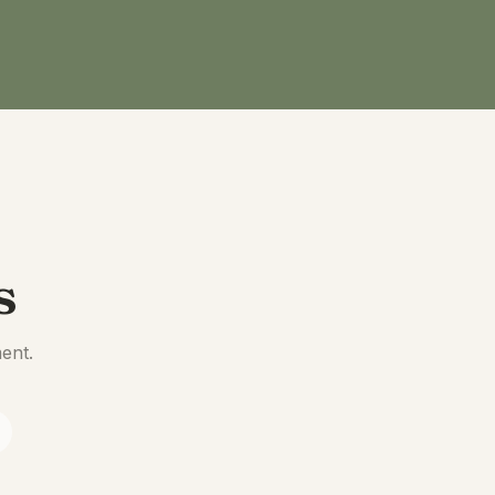
s
ent.