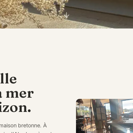
lle
a mer
izon.
 maison bretonne. À