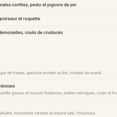
mates confites, pesto et pignons de pin
, poireaux et roquette
demoiselles, coulis de crustacés
upe de fraises, ganache montée au thé, crumble de muesli.
amboises
vanille gousse et mousse framboise, petites meringues, coulis et frui
acahuète, mousseline caramel au beurre salé, chouchous.